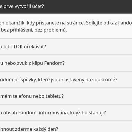
jprve vytvořil účet?
n okamžik, kdy přistanete na stránce. Sdílejte odkaz Fando
 bez přihlášení, bez problémů.
hu od TTOK očekávat?
dbu nebo zvuk z klipu Fandom?
ndom příspěvky, které jsou nastaveny na soukromé?
 mém telefonu nebo tabletu?
nila obsah Fandom, informována, když ho stahuji?
áhnout zdarma každý den?