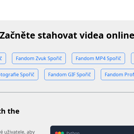
Začněte stahovat videa onlin
č
Fandom Zvuk Spořič
Fandom MP4 Spořič
ografie Spořič
Fandom GIF Spořič
Fandom Profi
th the
 uživatele, aby
Python