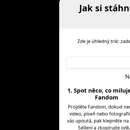
Jak si stáh
Zde je úhledný trik: za
N
1. Spot něco, co miluj
Fandom
Projděte Fandom, dokud ne
video, píseň nebo fotografii
vás upoutá, pak klepněte na 
Sdílení a zkopírujte odk