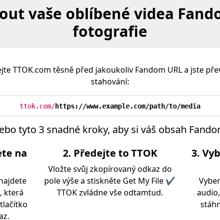
nout vaše oblíbené videa Fan
fotografie
dejte TTOK.com těsně před jakoukoliv Fandom URL a jste př
stahování:
ttok.com/
https://www.example.com/path/to/media
ebo tyto 3 snadné kroky, aby si váš obsah Fando
ete na
2. Předejte to TTOK
3. Vyb
Vložte svůj zkopírovaný odkaz do
najdete
pole výše a stiskněte Get My File ✔
Vyber
, která
TTOK zvládne vše odtamtud.
audio
tlačítko
stáhn
az.