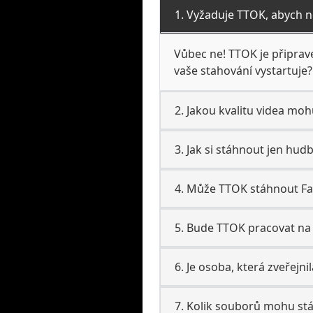
1. Vyžaduje TTOK, abych ne
Vůbec ne! TTOK je připrave
vaše stahování vystartuje?
2. Jakou kvalitu videa mo
3. Jak si stáhnout jen hu
4. Může TTOK stáhnout Fa
5. Bude TTOK pracovat na
6. Je osoba, která zveřej
7. Kolik souborů mohu st