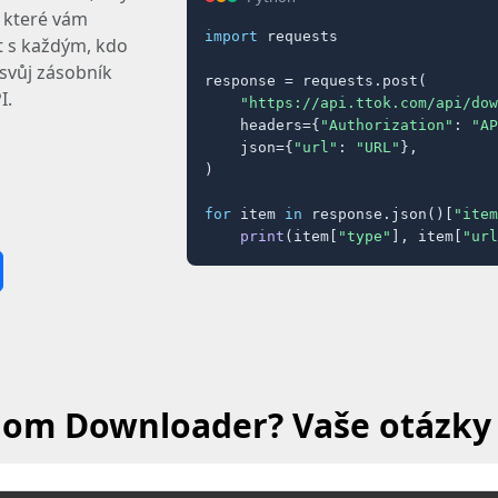
, které vám
import
 requests

t s každým, kdo
 svůj zásobník
response = requests.post(

I.
"https://api.ttok.com/api/dow
    headers={
"Authorization"
: 
"AP
    json={
"url"
: 
"URL"
},

)

for
 item 
in
 response.json()[
"item
print
(item[
"type"
], item[
"url
om Downloader? Vaše otázky