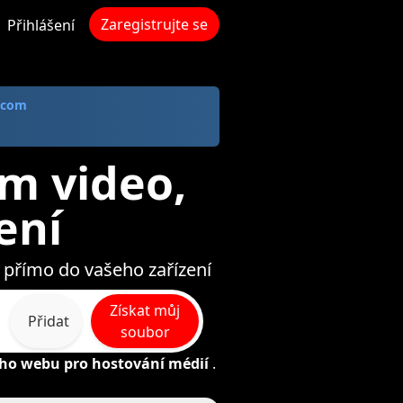
Zaregistrujte se
Přihlášení
 com
m video,
ení
 přímo do vašeho zařízení
Získat můj
Přidat
soubor
ho webu pro hostování médií
.