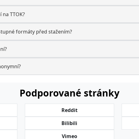
ní na TTOK?
stupné formáty před stažením?
ní?
anonymní?
Podporované stránky
Reddit
Bilibili
Vimeo