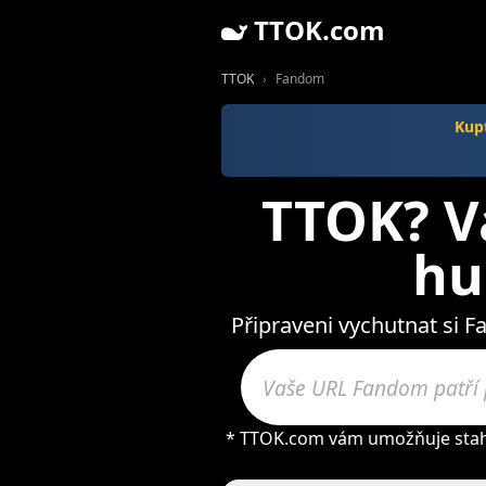
TTOK.com
TTOK
Fandom
Kupt
TTOK? V
hu
Připraveni vychutnat si 
* TTOK.com vám umožňuje staho