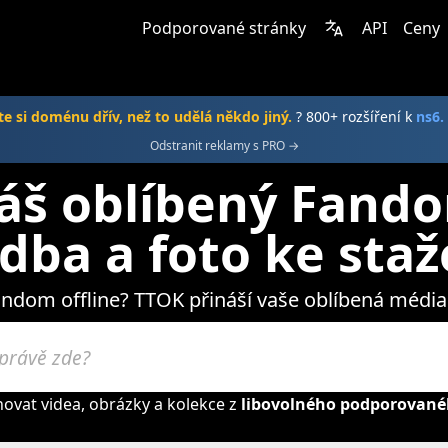
Podporované stránky
API
Ceny
e si doménu dřív, než to udělá někdo jiný.
? 800+ rozšíření k
ns6.
Odstranit reklamy s PRO →
áš oblíbený Fando
dba a foto ke staž
Fandom offline? TTOK přináší vaše oblíbená média
vat videa, obrázky a kolekce z
libovolného podporované