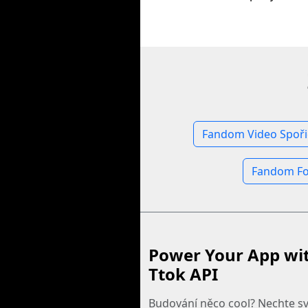
Fandom Video Spoři
Fandom Fot
Power Your App wi
Ttok API
Budování něco cool? Nechte své