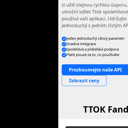
si užili stejnou rychlou úsporu
umožní sdílet Ttok spolehlivos
používá vaši aplikaci. Udržujte
jednoduchý s jedním čistým AP
Jeden jednoduchý cílový parametr
Snadná integrace
Spolehlivá a přátelská podpora
Platit pouze za to, co používáte
Prozkoumejte naše API
Zobrazit ceny
TTOK Fand