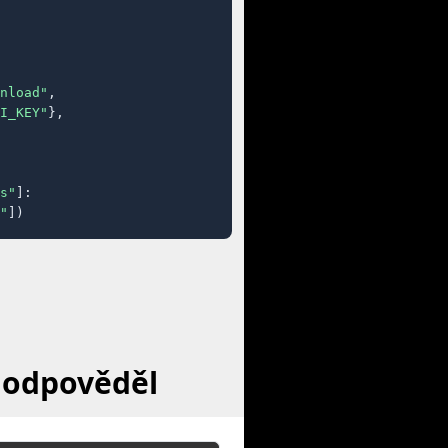
nload"
,

I_KEY"
},

s"
]:

"
])
 odpověděl