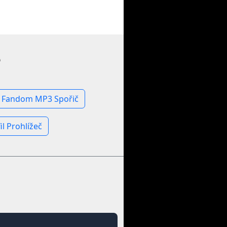
e
Fandom MP3 Spořič
l Prohlížeč