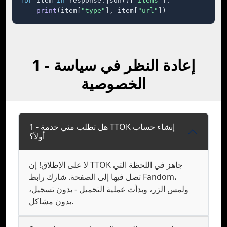
for
 item 
in
 response.json()[
"items"
]:

print
(item[
"type"
], item[
"url"
])
1 - إعادة النظر في سياسة
الخصوصية
1 - هل تطلب مني خدمة TTOK إنشاء حساب
أولاً؟
لا على الإطلاق! إن TTOK جاهز في اللحظة التي
تصل فيها إلى الصفحة. شارك رابط Fandom،
ولمس الزر، وبدأت عملية التحميل - بدون تسجيل،
بدون مشاكل.