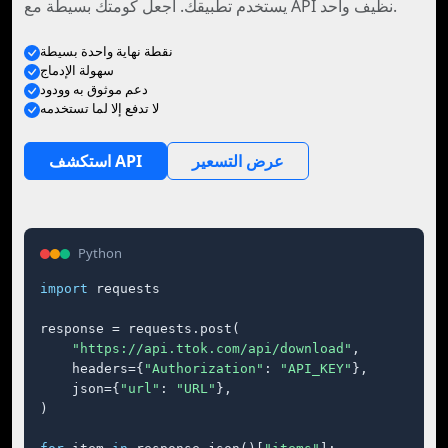
يستخدم تطبيقك. اجعل كومتك بسيطة مع API نظيف واحد.
نقطة نهاية واحدة بسيطة
سهولة الإدماج
دعم موثوق به وودود
لا تدفع إلا لما تستخدمه
عرض التسعير
استكشف API
Python
import
 requests

response = requests.post(

"https://api.ttok.com/api/download"
,

    headers={
"Authorization"
: 
"API_KEY"
},

    json={
"url"
: 
"URL"
},

)
