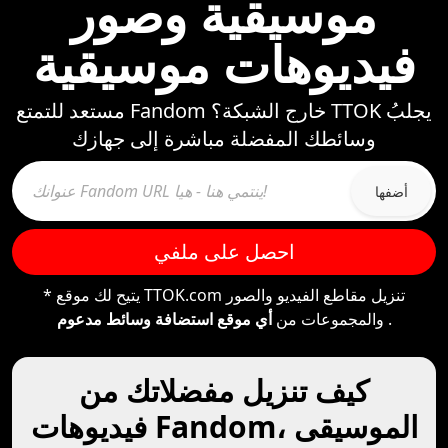
موسيقية وصور
فيديوهات موسيقية
مستعد للتمتع Fandom خارج الشبكة؟ TTOK يجلبُ
وسائطك المفضلة مباشرة إلى جهازك
أضفها
احصل على ملفي
* يتيح لك موقع TTOK.com تنزيل مقاطع الفيديو والصور
.
والمجموعات من
أي موقع استضافة وسائط مدعوم
كيف تنزيل مفضلاتك من
فيديوهات Fandom، الموسيقى