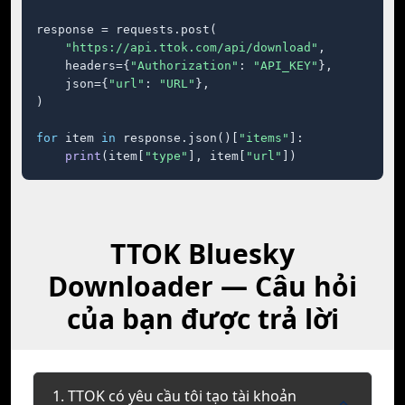
response = requests.post(

"https://api.ttok.com/api/download"
,

    headers={
"Authorization"
: 
"API_KEY"
},

    json={
"url"
: 
"URL"
},

)

for
 item 
in
 response.json()[
"items"
]:

print
(item[
"type"
], item[
"url"
])
TTOK Bluesky
Downloader — Câu hỏi
của bạn được trả lời
1. TTOK có yêu cầu tôi tạo tài khoản