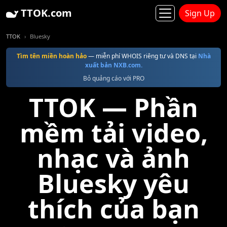
TTOK.com
Sign Up
TTOK
Bluesky
Tìm tên miền hoàn hảo
— miễn phí WHOIS riêng tư và DNS tại
Nhà
xuất bản NXB.com.
Bỏ quảng cáo với PRO
TTOK — Phần
mềm tải video,
nhạc và ảnh
Bluesky yêu
thích của bạn