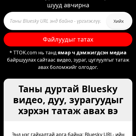
шууд авчирна
Хийх
Файлуудыг татах
* TTOK.com нь танд
ямар ч дэмжигдсэн медиа
байршуулах сайтаас видео, зураг, цуглуулгыг татаж
авах боломжийг олгодог.
Таны дуртай Bluesky
видео, дуу, зурагуудыг
хэрхэн татаж авах вэ
Энд нэг гайхалтай арга байна: Bluesky URL- ийн