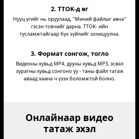
2. TTOK-д өг
Нууц үгийг нь оруулаад, "Миний файлыг авна"
гэсэн товчийг дарна. TTOK- ийн
тусламжтайгаар бүх зүйлийг зохицуулна.
3. Формат сонгож, тогло
Видеоны хувьд MP4, дууны хувьд MP3, эсвэл
зурагны хувьд сонгоно уу - таны файл татаж
аваад хаана ч үзэх боломжтой болно.
Онлайнаар видео
татаж эхэл