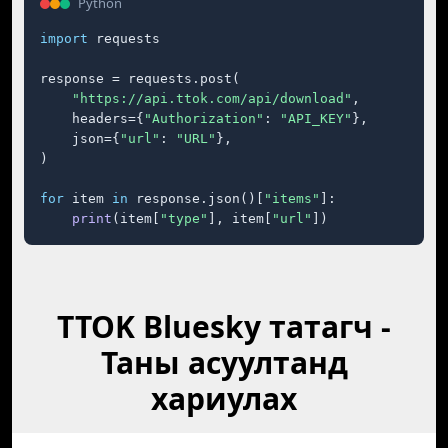
Python
import
 requests

response = requests.post(

"https://api.ttok.com/api/download"
,

    headers={
"Authorization"
: 
"API_KEY"
},

    json={
"url"
: 
"URL"
},

)

for
 item 
in
 response.json()[
"items"
]:

print
(item[
"type"
], item[
"url"
])
TTOK Bluesky татагч -
Таны асуултанд
хариулах