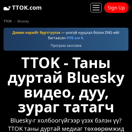
TTOK.com
Sign Up
TTOK
Bluesky
Домен нэрийг бүртгүүлэх
— үнэгүй нууцлал болон DNS-ийг
багтаасан
НҮБ-ын 6.
Програм хангамж
TTOK - Таны
дуртай Bluesky
видео, дуу,
зураг татагч
Bluesky-г холбоогүйгээр үзэх бэлэн үү?
TTOK таны дуртай медиаг төхөөрөмжид