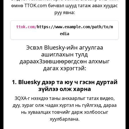
өмнө TTOK.com бичвэл шууд татаж авах хуудас
руу явна:
ttok.com/
https://www.example.com/path/to/m
edia
Эсвэл Bluesky-ийн агуулгаа
ашиглахын тулд
дараах3зөвшөөрөгдсөн алхмыг
дагах хэрэгтэй:
1. Bluesky дээр та юу ч гэсэн дуртай
зүйлээ олж харна
ЗQXA-г нээхдээ таны анхаарлыг татах видео,
дуу, зураг олж чадах хүртэл нь гүйлгээд, дараа
нь хуваалцах товчийг дарж холбоосыг
хуулбарлана.