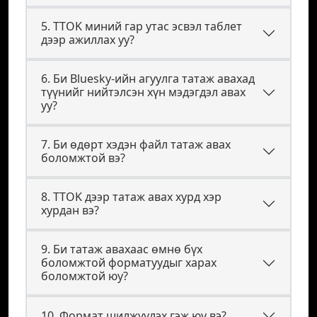
5. TTOK миний гар утас эсвэл таблет
дээр ажиллах уу?
6. Би Bluesky-ийн агуулга татаж авахад
түүнийг нийтэлсэн хүн мэдэгдэл авах
уу?
7. Би өдөрт хэдэн файл татаж авах
боломжтой вэ?
8. TTOK дээр татаж авах хурд хэр
хурдан вэ?
9. Би татаж авахаас өмнө бүх
боломжтой форматуудыг харах
боломжтой юу?
10. Формат шилжүүлэх гэж юу вэ?