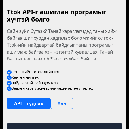
Ttok API-г ашиглан програмыг
хүчтэй болго
Сайн зүйл бүтээх? Танай хэрэглэгчдэд таны хийж
байгаа шиг хурдан хадгалах боломжийг олгох -
Ttok-ийн найдвартай байдлыг таны програмыг
ашиглаж байгаа хэн нэгэнтэй хуваалцах. Танай
багцыг нэг цэвэр API-ээр хялбар байлга.
Нэг энгийн төгсгөлийн цэг
Хөнгөн нэгтгэх
найдвартай, сайн дэмжлэг
Зөвхөн хэрэглэсэн зүйлийнхээ төлөө л төлөх
API-г судлах
Үнэ