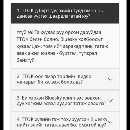
1. TTOK-д бүртгүүлэхийн тулд өмнө нь
дансаа үүсгэх шаардлагатай юу?
Үгүй ээ! Та хуудас руу орсон даруйдаа
TTOK бэлэн болно. Bluesky холбоосыг
хуваалцаж, товчийг дарахад таны татаж
авах ажил эхэлнэ - бүртгэл, түгжрэл
байхгүй.
2. TTOK-оос ямар төрлийн видео
чанарыг би хүлээж болох вэ?
3. Би хэрхэн Bluesky клипнээс зөвхөн
дуу хөгжим эсвэл аудиог татаж авах вэ?
4. TTOK хувийн гэж тохируулсан Bluesky
нийтлэлийг татаж авах боломжтой юу?