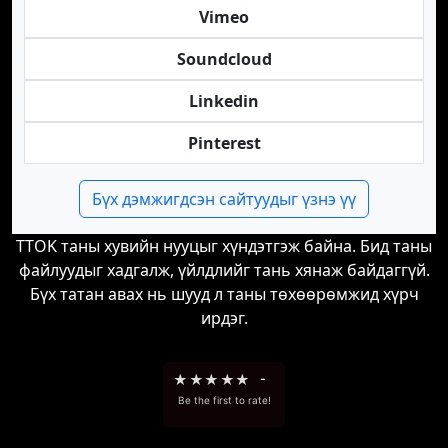
Vimeo
Soundcloud
Linkedin
Pinterest
Бүх дэмжигдсэн сайтуудыг үзнэ үү
TTOK таны хувийн нууцыг хүндэтгэж байна. Бид таны
файлуудыг хадгалж, үйлдлийг тань хянаж байдаггүй.
Бүх татан авах нь шууд л таны төхөөрөмжид хүрч
ирдэг.
★
★
★
★
★
-
Be the first to rate!