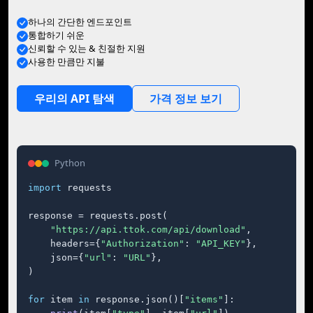
하나의 간단한 엔드포인트
통합하기 쉬운
신뢰할 수 있는 & 친절한 지원
사용한 만큼만 지불
우리의 API 탐색
가격 정보 보기
Python
import
 requests

response = requests.post(

"https://api.ttok.com/api/download"
,

    headers={
"Authorization"
: 
"API_KEY"
},

    json={
"url"
: 
"URL"
},

)

for
 item 
in
 response.json()[
"items"
]:
