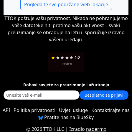
Pogledajte sve podržane web-lokacije
TTOK poštuje vašu privatnost. Nikada ne pohranjujemo
vaše datoteke niti pratimo vašu aktivnost – svaki
preuzimanje se obrađuje na letu i isporučuje izravno
vašem uređaju.
★
★
★
★
★
1.0
1 review
Dobavi savjete za preuzimanje i ažuriranja
Besplatno se prijavi
API
Politika privatnosti
Uvjeti usluge
Kontaktirajte nas
Pratite nas na BlueSky
2026 TTOK LLC
| Izradio
nadermx