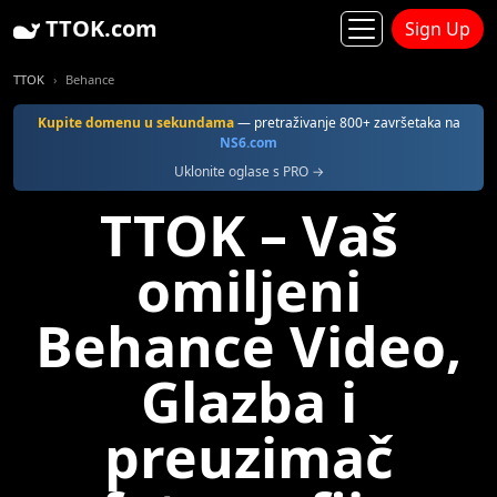
TTOK.com
Sign Up
TTOK
Behance
Kupite domenu u sekundama
— pretraživanje 800+ završetaka na
NS6.com
Uklonite oglase s PRO →
TTOK – Vaš
omiljeni
Behance Video,
Glazba i
preuzimač