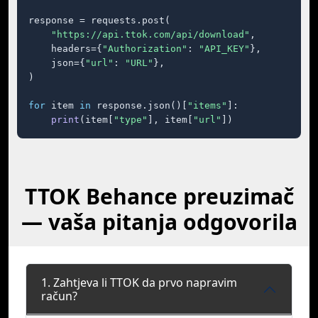
response = requests.post(

"https://api.ttok.com/api/download"
,

    headers={
"Authorization"
: 
"API_KEY"
},

    json={
"url"
: 
"URL"
},

)

for
 item 
in
 response.json()[
"items"
]:

print
(item[
"type"
], item[
"url"
])
TTOK Behance preuzimač
— vaša pitanja odgovorila
1. Zahtjeva li TTOK da prvo napravim
račun?