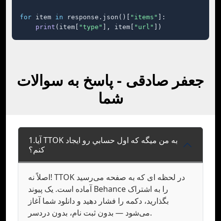
for
 item 
in
 response.json()[
"items"
]:

print
(item[
"type"
], item[
"url"
])
جعفر صادقی - پاسخ به سوالات
شما
1.آيا TTOK به من ميگه که اول حسابي رو ايجاد
کنم؟
اصلاً نه! TTOK در لحظه ای که به صفحه می‌رسید
آماده است. یک پیوند Behance را به اشتراک
بگذارید، دکمه را فشار دهید و دانلود شما آغاز
می‌شود — بدون ثبت نام، بدون دردسر.