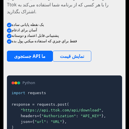
Ttok را با هر کسی که از برنامه شما استفاده می‌کند به
اشتراک بگذارید.
یک نقطه پایانی ساده
آسان برای ادغام
پشتیبانی قابل اعتماد و دوستانه
فقط براي چيزي که استفاده ميکني پول بده
نمایش قیمت
جستجوی API ما
Python
import
 requests

response = requests.post(

"https://api.ttok.com/api/download"
,

    headers={
"Authorization"
: 
"API_KEY"
},

    json={
"url"
: 
"URL"
},

)
